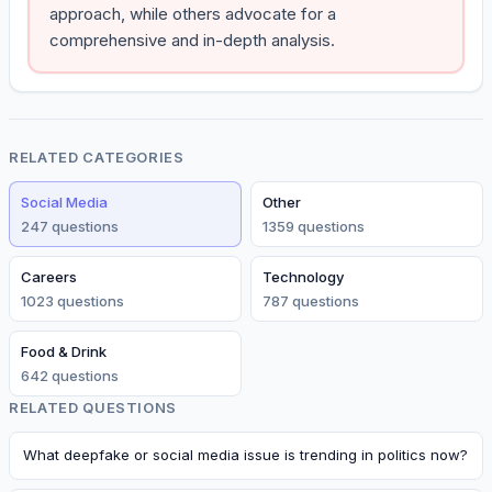
approach, while others advocate for a
comprehensive and in-depth analysis.
RELATED CATEGORIES
Social Media
Other
247
question
s
1359
question
s
Careers
Technology
1023
question
s
787
question
s
Food & Drink
642
question
s
RELATED QUESTIONS
What deepfake or social media issue is trending in politics now?